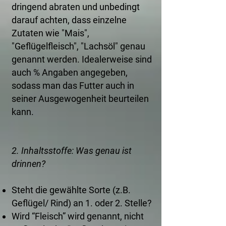
dringend abraten und unbedingt
darauf achten, dass einzelne
Zutaten wie "Mais",
"Geflügelfleisch", "Lachsöl" genau
genannt werden. Idealerweise sind
auch % Angaben angegeben,
sodass man das Futter auch in
seiner Ausgewogenheit beurteilen
kann.
2. Inhaltsstoffe: Was genau ist
drinnen?
Steht die gewählte Sorte (z.B.
Geflügel/ Rind) an 1. oder 2. Stelle?
Wird “Fleisch” wird genannt, nicht