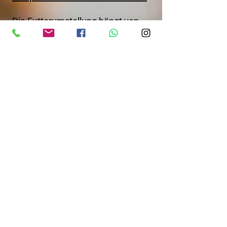
Die Futterumstellung hängt von
der Wachstumskurve Deines
Welpen ab. Sobald das Wachstum
abflacht, empfehle ich auf ein
Futter für erwachsene Hunde
umzustellen. Bitte nicht zu lange
Welpenfutter füttern: Welpenfutter
haben einen erhöhten Energie-
und vor allem Fettgehalt, um das
Wachstum optimal zu
unterstützen. Fütterst Du zu lange
Welpenfutter, kommt es nicht
selten zu
Übergewichtserscheinungen.