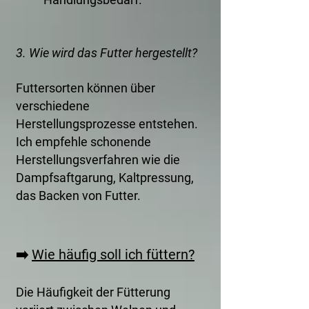
3. Wie wird das Futter hergestellt?
Futtersorten können über
verschiedene
Herstellungsprozesse entstehen.
Ich empfehle schonende
Herstellungsverfahren wie die
Dampfsaftgarung, Kaltpressung,
das Backen von Futter.
➡️
Wie häufig soll ich füttern?
Die Häufigkeit der Fütterung