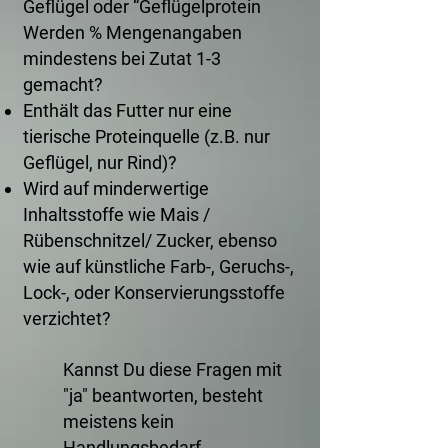
Geflügel oder “Geflügelprotein
Werden % Mengenangaben
mindestens bei Zutat 1-3
gemacht?
Enthält das Futter nur eine
tierische Proteinquelle (z.B. nur
Geflügel, nur Rind)?
Wird auf minderwertige
Inhaltsstoffe wie Mais /
Rübenschnitzel/ Zucker, ebenso
wie auf künstliche Farb-, Geruchs-,
Lock-, oder Konservierungsstoffe
verzichtet?
Kannst Du diese Fragen mit
"ja" beantworten, besteht
meistens kein
Handlungsbedarf.