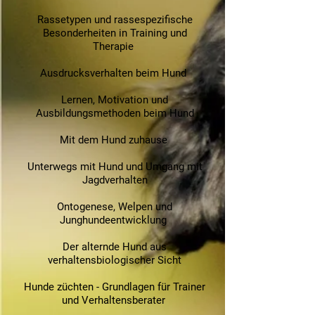
Rassetypen und rassespezifische
Besonderheiten in Training und
Therapie
Ausdrucksverhalten beim Hund
Lernen, Motivation und
Ausbildungsmethoden beim Hund
Mit dem Hund zuhause
Unterwegs mit Hund und Umgang mit
Jagdverhalten
Ontogenese, Welpen und
Junghundeentwicklung
Der alternde Hund aus
verhaltensbiologischer Sicht
Hunde züchten - Grundlagen für Trainer
und Verhaltensberater