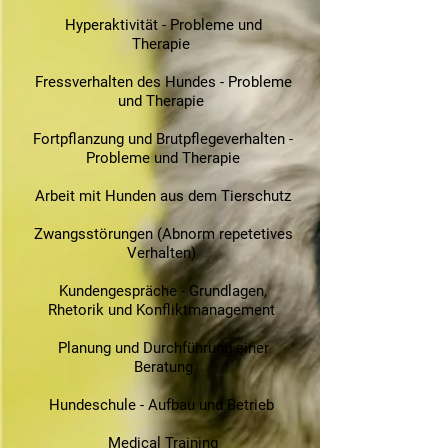
Hyperaktivität - Probleme und
Therapie
Fressverhalten des Hundes - Probleme
und Therapie
Fortpflanzung und Brutpflegeverhalten -
Probleme und Therapie
Arbeit mit Hunden aus dem Tierschutz
Zwangsstörungen (Abnorm repetetives
Verhalten)
Kundengespräche - Grundlagen,
Rhetorik und Konfliktmanagement
Planung und Durchführung einer
Beratung
Hundeschule - Aufbau und Betrieb
Medical Training