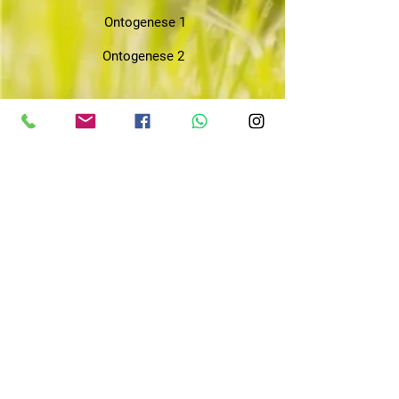
Ontogenese 1
Ontogenese 2
Verhaltenstraining 1
Verhaltenstraining 2
Kommunikation mit Kunden
Planung u. Aufbau des Trainings von
Kursen
Übungen selbstständig anleiten
Verhaltenstraining Familie und Haus 1:
Aggressionen u. andere unerwünschte
Verhaltensweisen