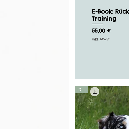
E-Book: Rück
Training
Preis
55,00 €
inkl. MwSt.
Deal