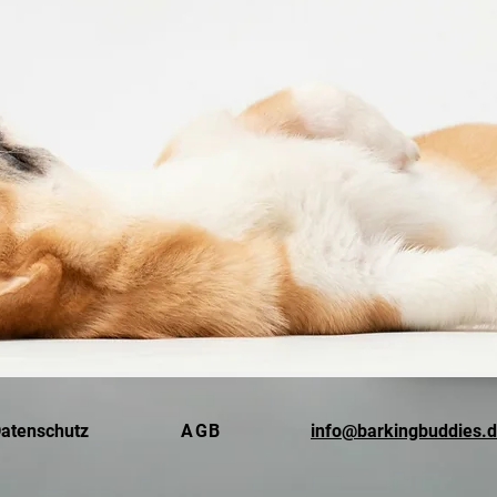
info@barkingbuddies.
atenschutz
AGB