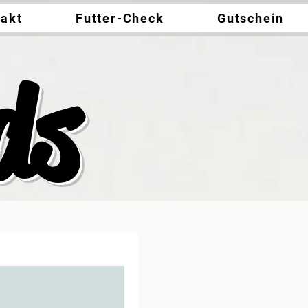
takt
Futter-Check
Gutschein
ds