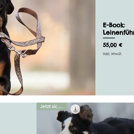
E-Book:
Leinenführ
Preis
55,00 €
inkl. MwSt.
Jetzt sichern!