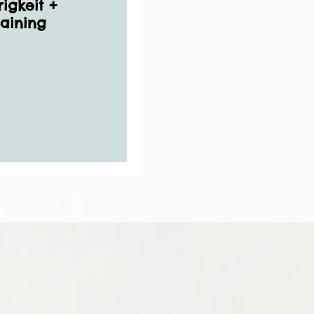
igkeit +
raining