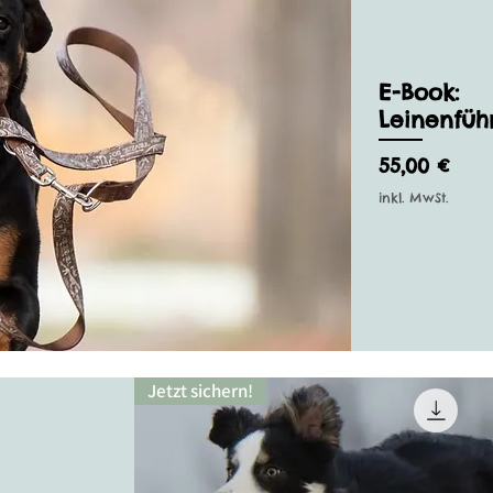
E-Book:
Leinenführ
Preis
55,00 €
inkl. MwSt.
Jetzt sichern!