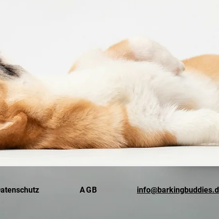
info@barkingbuddies.
atenschutz
AGB