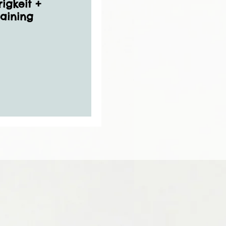
igkeit +
raining