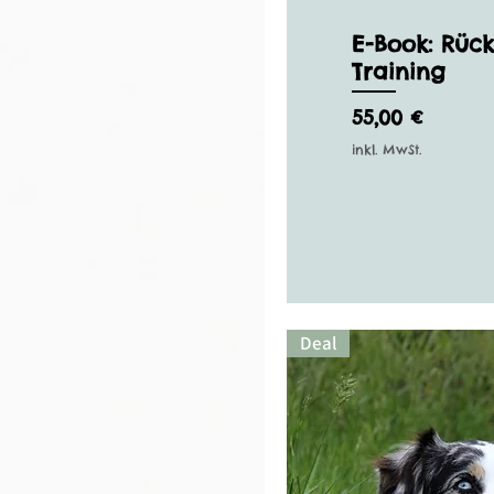
E-Book: Rück
Training
Preis
55,00 €
inkl. MwSt.
Deal